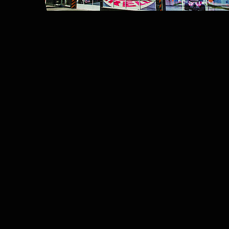
Servicios y productos de la más alta calidad.

Garantizando seguridad, rendimiento y satisfacción en 
cada viaje.

Ofrecer una experiencia única en nuestros locales 
trabajando día a día por superar sus expectativas.
SUGERENCIAS
Email
requerido
Su Sugerencia