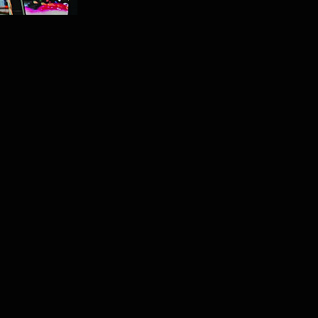
I
Ser el referente líder en servicio automotor.

B
Reconocidos por nuestra excelencia en atención al 
q
cliente, innovación en productos y compromiso con la 
c
seguridad vial, la comunidad y el medio ambiente.
s