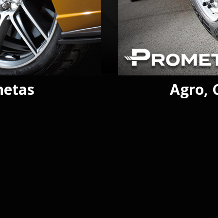
netas
Agro, 